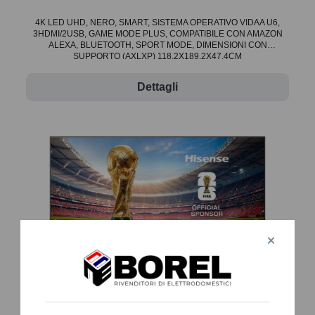
4K LED UHD, NERO, SMART, SISTEMA OPERATIVO VIDAA U6,
3HDMI/2USB, GAME MODE PLUS, COMPATIBILE CON AMAZON
ALEXA, BLUETOOTH, SPORT MODE, DIMENSIONI CON
SUPPORTO (AXLXP) 118,2X189,2X47,4CM
Dettagli