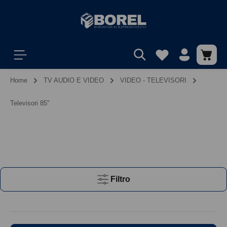
Home
TV AUDIO E VIDEO
VIDEO - TELEVISORI
Televisori 85"
Filtro