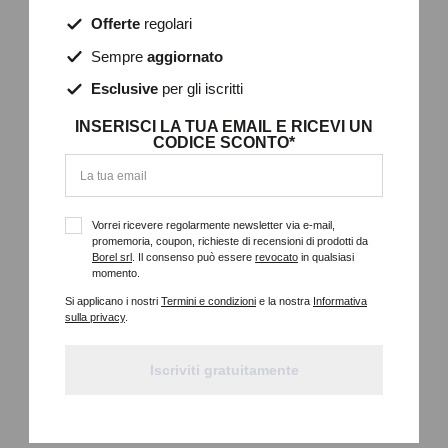
Offerte
regolari
85A6Q
Sempre
aggiornato
4K LED UHD, NERO, SMART, SISTEMA OPERATIVO VIDAA U6,
Esclusive
per gli iscritti
3HDMI/2USB, GAME MODE PLUS, COMPATIBILE CON AMAZON
ALEXA, BLUETOOTH, SPORT MODE, DIMENSIONI CON
INSERISCI LA TUA EMAIL E RICEVI UN
SUPPORTO (AXLXP) 118,2X189,2X47,4CM
CODICE SCONTO*
Dettagli
Vorrei ricevere regolarmente newsletter via e-mail,
promemoria, coupon, richieste di recensioni di prodotti da
Borel srl
. Il consenso può essere
revocato
in qualsiasi
momento.
Si applicano i nostri
Termini e condizioni
e la nostra
Informativa
sulla privacy
.
Iscriviti gratuitamente