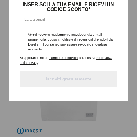
INSERISCI LA TUA EMAIL E RICEVI UN
CODICE SCONTO*
142 LT, CLASSE E, STATICO, TERMOSTATO CON DISPLAY
ELETTRONICO, AXLXP 85X70,5X55 CM
Vorrei ricevere regolarmente newsletter via e-mail,
Dettagli
promemoria, coupon, richieste di recensioni di prodotti da
Borel srl
. Il consenso può essere
revocato
in qualsiasi
momento.
Si applicano i nostri
Termini e condizioni
e la nostra
Informativa
sulla privacy
.
Iscriviti gratuitamente