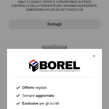
198LT, CLASSE E, STATICO, CONVERTIBILE IN FRIGO,
CONTROLLO DELLA TEMPERATURA, MASSIMA SILENZIOSITA',
DIMENSIONI (AXLXP) 85,0X77,0X55,0 CM
Dettagli
Offerte
regolari
Sempre
aggiornato
Esclusive
per gli iscritti
INCF1424E