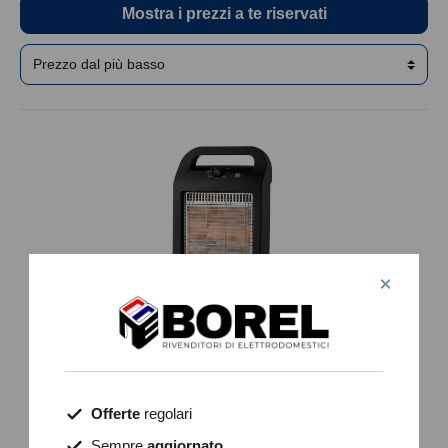
Mostra i prezzi a te riservati
Offerte
regolari
99545 SOLARIA EVO
Sempre
aggiornato