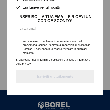
DA PAVIMENTO, 400/800/1200W, OSCILLAZIONE 90°,
TECNOLOGIA ALOGENA, TERMOSTATO DI SICUREZZA,
Esclusive
per gli iscritti
INTERRUTTORE ANTI-RIBALTAMENTO, MANIGLIA, AMBIENTE
RISCALDABILE 45M³
INSERISCI LA TUA EMAIL E RICEVI UN
CODICE SCONTO*
Dettagli
Vorrei ricevere regolarmente newsletter via e-mail,
promemoria, coupon, richieste di recensioni di prodotti da
Borel srl
. Il consenso può essere
revocato
in qualsiasi
momento.
Si applicano i nostri
Termini e condizioni
e la nostra
Informativa
sulla privacy
.
Iscriviti gratuitamente