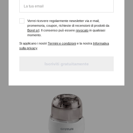
Vorrei ricevere regolarmente newsletter via e-mail,
promemoria, coupon, richieste di recensioni di prodotti da
Borel srl
. Il consenso può essere
revocato
in qualsiasi
DJ300110 MULTIMOULINETTE
momento.
Si applicano i nostri
Termini e condizioni
e la nostra
Informativa
270W, LAMA IN ACCIAIO INOSSIDABILE, 3IN1, PARTI LAVABILI IN
sulla privacy
.
LAVASTOVIGLIE
Iscriviti gratuitamente
Dettagli