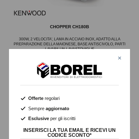
CHOPPER CH180B
300W, 2 VELOCITA', LAMA IN ACCIAIO INOX, ADATTO ALLA
PREPARAZIONE DELLA MAIONESE, BASE ANTISCIVOLO, PARTI
LAVABILI IN LAVASTOVIGLIE
Dettagli
Offerte
regolari
Sempre
aggiornato
Esclusive
per gli iscritti
INSERISCI LA TUA EMAIL E RICEVI UN
CODICE SCONTO*