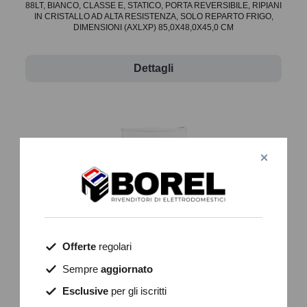
88LT, BIANCO, CLASSE E, STATICO, PORTA REVERSIBILE, RIPIANI
IN CRISTALLO AD ALTA RESISTENZA, SOLO REPARTO FRIGO,
DIMENSIONI (AXLXP) 85,0X48,0X45,0 CM
Dettagli
Offerte
regolari
Sempre
aggiornato
Esclusive
per gli iscritti
RCD132WH2