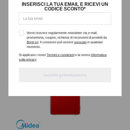
INSERISCI LA TUA EMAIL E RICEVI UN
CODICE SCONTO*
93LT, BIANCO, CLASSE E, STATICO, COMPARTO
REFRIGERATORE, PIEDINI REGOLABILI, PORTA REVERSIBILI,
DIMENSIONI (AXLXP) 85,0X47,2X45,0 CM
Vorrei ricevere regolarmente newsletter via e-mail,
Dettagli
promemoria, coupon, richieste di recensioni di prodotti da
Borel srl
. Il consenso può essere
revocato
in qualsiasi
momento.
Si applicano i nostri
Termini e condizioni
e la nostra
Informativa
sulla privacy
.
Iscriviti gratuitamente