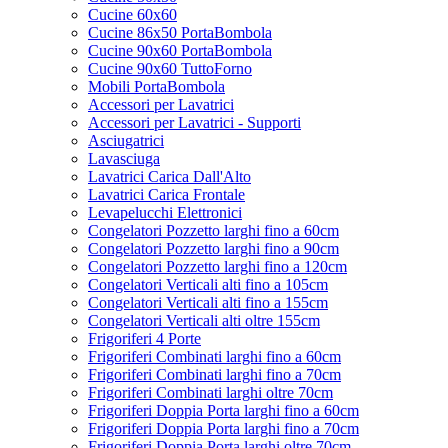
Cucine 60x60
Cucine 86x50 PortaBombola
Cucine 90x60 PortaBombola
Cucine 90x60 TuttoForno
Mobili PortaBombola
Accessori per Lavatrici
Accessori per Lavatrici - Supporti
Asciugatrici
Lavasciuga
Lavatrici Carica Dall'Alto
Lavatrici Carica Frontale
Levapelucchi Elettronici
Congelatori Pozzetto larghi fino a 60cm
Congelatori Pozzetto larghi fino a 90cm
Congelatori Pozzetto larghi fino a 120cm
Congelatori Verticali alti fino a 105cm
Congelatori Verticali alti fino a 155cm
Congelatori Verticali alti oltre 155cm
Frigoriferi 4 Porte
Frigoriferi Combinati larghi fino a 60cm
Frigoriferi Combinati larghi fino a 70cm
Frigoriferi Combinati larghi oltre 70cm
Frigoriferi Doppia Porta larghi fino a 60cm
Frigoriferi Doppia Porta larghi fino a 70cm
Frigoriferi Doppia Porta larghi oltre 70cm