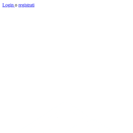
Login
o
registrati