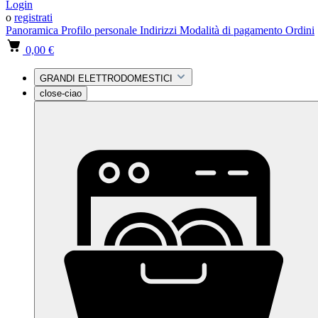
Login
o
registrati
Panoramica
Profilo personale
Indirizzi
Modalità di pagamento
Ordini
0,00 €
GRANDI ELETTRODOMESTICI
close-ciao