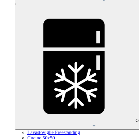
C
Lavastoviglie Freestanding
Cucine 50x50