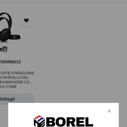
5200M2/12
UFFIE A PADIGLIONE
 CONTROLLO DEL
TRASMISSIONE CON
CK 3.5MM,
Dettagli